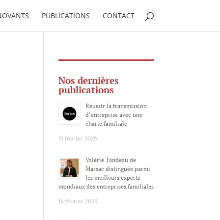
NNOVANTS
PUBLICATIONS
CONTACT
Nos dernières
publications
Réussir la transmission
d’entreprise avec une
charte familiale
21 février 2025
Valérie Tandeau de
Marsac distinguée parmi
les meilleurs experts
mondiaux des entreprises familiales
14 février 2025