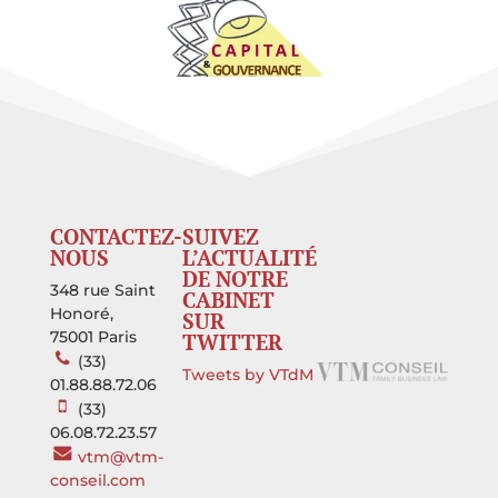
CONTACTEZ-
SUIVEZ
NOUS
L’ACTUALITÉ
DE NOTRE
348 rue Saint
CABINET
Honoré,
SUR
75001 Paris
TWITTER
(33)
Tweets by VTdM
01.88.88.72.06
(33)
06.08.72.23.57
vtm@vtm-
conseil.com