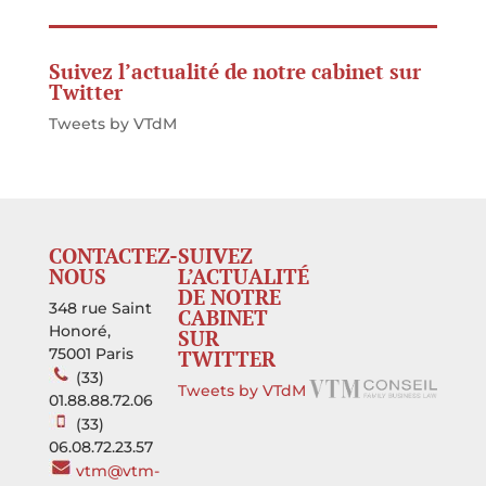
Suivez l’actualité de notre cabinet sur
Twitter
Tweets by VTdM
CONTACTEZ-
SUIVEZ
NOUS
L’ACTUALITÉ
DE NOTRE
348 rue Saint
CABINET
Honoré,
SUR
75001 Paris
TWITTER
(33)
Tweets by VTdM
01.88.88.72.06
(33)
06.08.72.23.57
vtm@vtm-