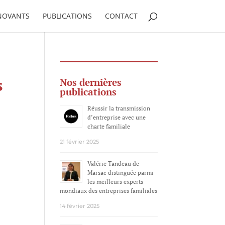
NNOVANTS
PUBLICATIONS
CONTACT
s
Nos dernières
publications
Réussir la transmission
d’entreprise avec une
charte familiale
21 février 2025
Valérie Tandeau de
Marsac distinguée parmi
les meilleurs experts
mondiaux des entreprises familiales
14 février 2025