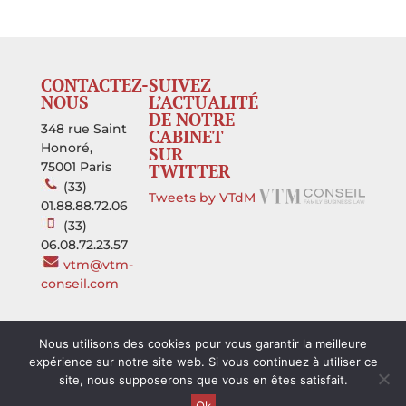
CONTACTEZ-
SUIVEZ
NOUS
L’ACTUALITÉ
DE NOTRE
348 rue Saint
CABINET
Honoré,
SUR
75001 Paris
TWITTER
(33)
Tweets by VTdM
01.88.88.72.06
(33)
06.08.72.23.57
vtm@vtm-
conseil.com
Nous utilisons des cookies pour vous garantir la meilleure
expérience sur notre site web. Si vous continuez à utiliser ce
site, nous supposerons que vous en êtes satisfait.
© 2013 VTM Conseil, Family Business Law - Tous droits