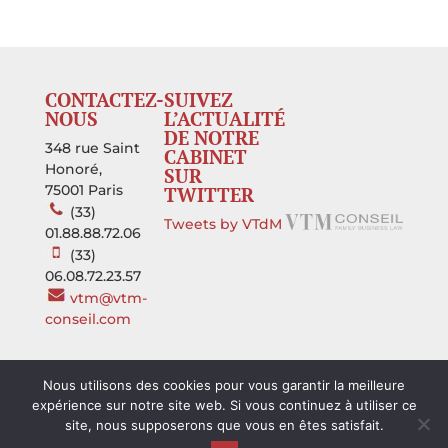
CONTACTEZ-
SUIVEZ
NOUS
L’ACTUALITÉ
DE NOTRE
348 rue Saint
CABINET
Honoré,
SUR
75001 Paris
TWITTER
(33)
Tweets by VTdM
01.88.88.72.06
(33)
06.08.72.23.57
vtm@vtm-
conseil.com
Nous utilisons des cookies pour vous garantir la meilleure
expérience sur notre site web. Si vous continuez à utiliser ce
site, nous supposerons que vous en êtes satisfait.
© 2013 VTM Conseil, Family Business Law - Tous droits