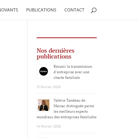
NNOVANTS
PUBLICATIONS
CONTACT
Nos dernières
publications
Réussir la transmission
d’entreprise avec une
charte familiale
21 février 2025
Valérie Tandeau de
Marsac distinguée parmi
les meilleurs experts
mondiaux des entreprises familiales
14 février 2025