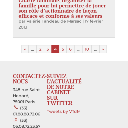
Charte familiale, organiser la
famille pour lui permettre de jouer
son rôle d’actionnaire de façon
efficace et conforme à ses valeurs
par
Valérie Tandeau de Marsac
|
17 février
2013
«
…
2
3
4
5
6
…
10
…
»
CONTACTEZ-
SUIVEZ
NOUS
L’ACTUALITÉ
DE NOTRE
348 rue Saint
CABINET
Honoré,
SUR
75001 Paris
TWITTER
(33)
Tweets by VTdM
01.88.88.72.06
(33)
06.08.72.23.57